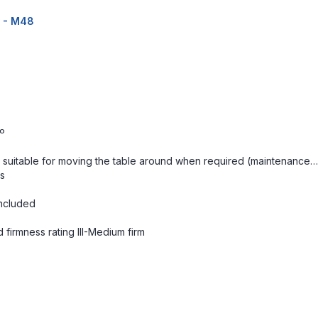
8 - M48
0º
re suitable for moving the table around when required (maintenance…
ls
included
firmness rating III-Medium firm