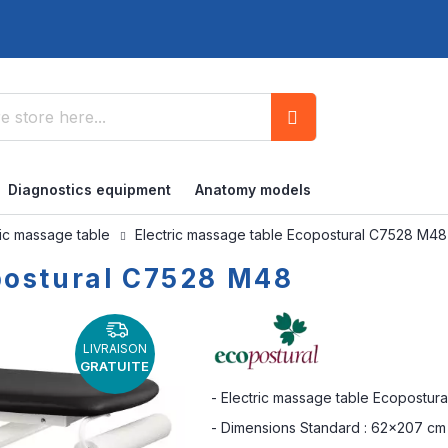
Search
Diagnostics equipment
Anatomy models
ric massage table
Electric massage table Ecopostural C7528 M48
postural C7528 M48
LIVRAISON
GRATUITE
- Electric massage table Ecopostur
- Dimensions Standard : 62x207 cm