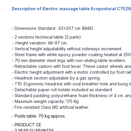
Description of Electric massage table Ecopostural C752
- Dimensions Standard : 62x207 cm (M48)
- 2 sections technical table (2 parts)
- .Height variation: 48-97 cm
- Vertical height adjustability without sideways movement
- Steel frame with white epoxy powder coating heated at 25
- 70 mm diameter steel legs with non-sliding table levellers
- Retractable castors with foot lever. These castor wheels a
- Electric height adjustment with a motor controlled by foot rai
- Headrest section adjustable by a gas spring
- T10: Ergonomic headrest with oval breather hole and bung 
- Detachable paper roll holder included as standard
- Standard padding: polyurethane foam thickness of 4 cm. and 
- Maximum weight capacity: 175 Kg
- Fire-resistant Class M2 artificial leather
- Poids table: 70 kg approx.
- PRODUCT CE
- 3 YEAR GUARANTEE