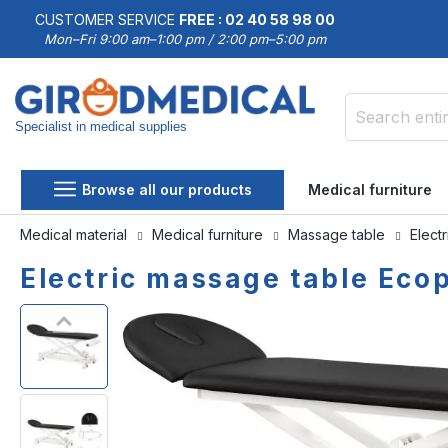
CUSTOMER SERVICE
FREE : 02 40 58 98 00
Mon–Fri 9:00 am–1:00 pm / 2:00 pm–5:00 pm
Specialist in medical supplies
Search
Browse all our products
Medical furniture
Medical material
Medical furniture
Massage table
Elect
Electric massage table Eco
Skip
Skip
to
to
the
the
end
beginning
of
of
the
the
images
images