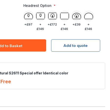
Headrest Option
+
£97
+
+
£172
+
+
£39
+
£146
£146
£146
Add to quote
dd to Basket
ural S2611 Special offer Identical color
Free