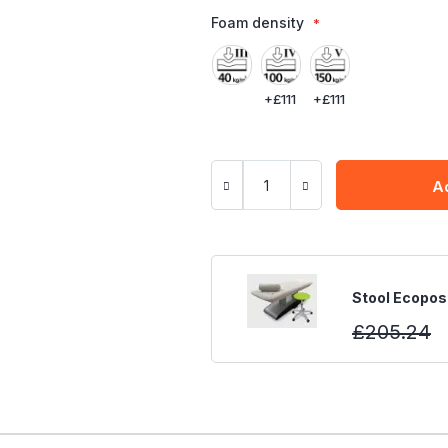
Foam density
+
£111
+
£111
A
Stool Ecopost
£205.24