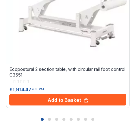
Ecopostural 2 section table, with circular rail foot control
C3551
Rating:
0%
£1,914.47
incl. VAT
Add to Basket