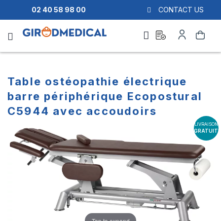
02 40 58 98 00
CONTACT US
Ask
My
Search
a
Account
quote
Table ostéopathie électrique
barre périphérique Ecopostural
C5944 avec accoudoirs
LIVRAISON
Skip
Skip
GRATUITE
to
to
the
the
end
beginning
of
of
the
the
images
images
gallery
gallery
Tap to expand