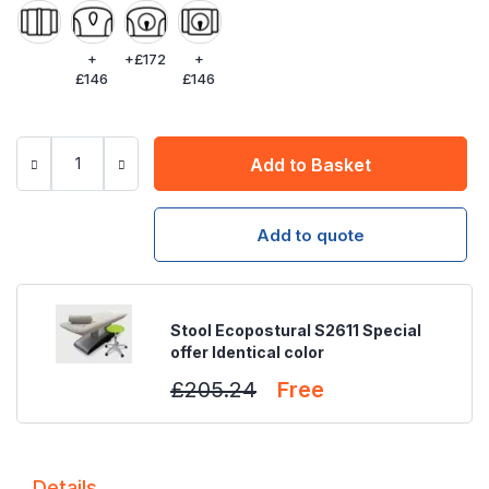
+
+
£172
+
£146
£146
Add to Basket
Add to quote
Stool Ecopostural S2611 Special
offer Identical color
£205.24
Free
Details