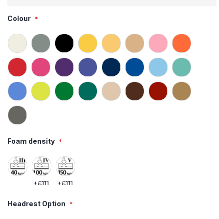
Colour
Foam density
+
£111
+
£111
Headrest Option